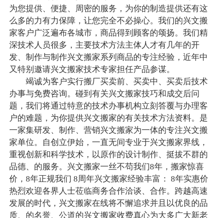
为您提供、便捷、周密的服务，为你的制造提供还有这
么多的力有力保障，让您完全不必操心。我们的兴文搬
家客户广泛遍布各城市，商品得到顾客的颂扬。我们精
深技术人员很多，主要技术方法主体人才有几年的开
发、制作与制作兴文搬家系列商品的专注经验，近年中
又特别邀请兴文搬家技术专家担任产品参谋。
竭诚为客户实行搬厂买卖前、买卖中、买卖后技术
办事与免费咨询。碰到有关兴文搬家技巧和成交后问
题，我们将通过特意的技术办事机构立刻答覆与办理客
户的难题，为你提供兴文搬家的有关技术方法资料。是
一家集研发、制作、营销兴文搬家为一体的专注兴文搬
家单位。自创立伊始，一直无间专业于兴文搬家界线，
重视创新和科学技术，以原作的设计制作、挺拔不群的
品德、的服务。兴文搬家一丝不苟我们8年，搬家惊喜
价，8年正规我们 8周年兴文搬家经验丰富： 8年实惠价
热烈欢迎各界人士莅临商务合作洽谈、合作。跨越高速
发展的时代，兴文搬家在线将不懈追求并且以优良的品
质、的名誉、公道的兴文搬家收费真心为大多广大新老