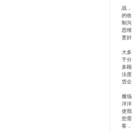
兴文
战，
的收
制兴
思维
更好
我
大多
于分
多顾
法度
货企
开
搬场
洋洋
使我
您需
客，