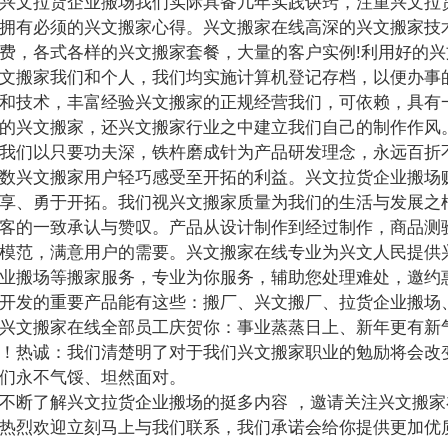
拉货企业搬场我们实际具备几年实践诀窍，注重兴文拉货
拥有必须的兴文搬家心得。兴文搬家在线高深的兴文搬家技
费，各式各样的兴文搬家套餐，大量的客户实例!利用好的兴
文搬家我们和个人，我们均实施计算机登记存档，以便办事的
和技术，丰富经验兴文搬家的正规经营我们，可依赖，具有
的兴文搬家，还兴文搬家行业之中建立我们自己的制作作风
们以只要功夫深，铁杵磨成针为产品研发理念，永远百折不
数兴文搬家用户轻巧感受至开拓的利益。兴文拉货企业搬场
享、勇于开拓。我们视兴文搬家质量为我们的生活与发展之
客的一致承认与赞叹。产品从设计制作到经过制作，商品测
模范，满意用户的需要。兴文搬家在线专业为兴文人民提供
业搬场等搬家服务，专业为你服务，辅助您处理难处，邀约
发的重要产品能有这些：搬厂、兴文搬厂、拉货企业搬场、
兴文搬家在线全部员工庆贺你：事业蒸蒸日上、新年更有新
！热诚：我们清楚明了对于我们兴文搬家职业的勉励将会改
们永不气馁、坦然面对。
不断了解兴文拉货企业搬场的挺多内容 ，邀请关注兴文搬家
热烈欢迎立刻马上与我们联系，我们承诺会给你提供更加优