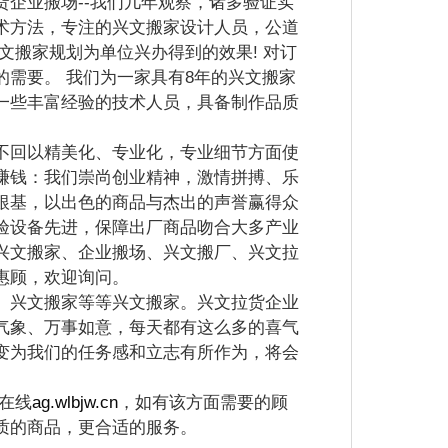
企业搬场--我们几年观察，诸多验证实
术方法，专注的兴文搬家设计人员，公道
文搬家规划为单位兴办得到的效果! 对订
需要。 我们为一家具有8年的兴文搬家
一些丰富经验的技术人员，具备制作品质
。
回以精美化、专业化，专业细节方面使
赚钱：我们崇尚创业精神，激情拼搏、乐
根基，以出色的商品与杰出的声誉赢得众
验设备先进，保障出厂商品吻合大多产业
兴文搬家、企业搬场、兴文搬厂、兴文拉
惠顾，欢迎询问。
兴文搬家等等兴文搬家。兴文拉货企业
气象、万事如意，每天都有这么多的喜气
变为我们的任务感和立志有所作为，将会
在线
ag.wlbjw.cn
，如有该方面需要的顾
质的商品，更合适的服务。