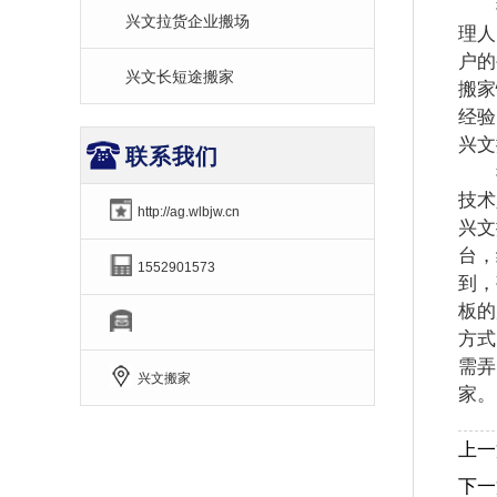
我
兴文拉货企业搬场
理人
户的
兴文长短途搬家
搬家
经验
兴文
联系我们
我们
技术
http://ag.wlbjw.cn
兴文
台，
1552901573
到，
板的
方式
需弄
兴文搬家
家。
上一
下一