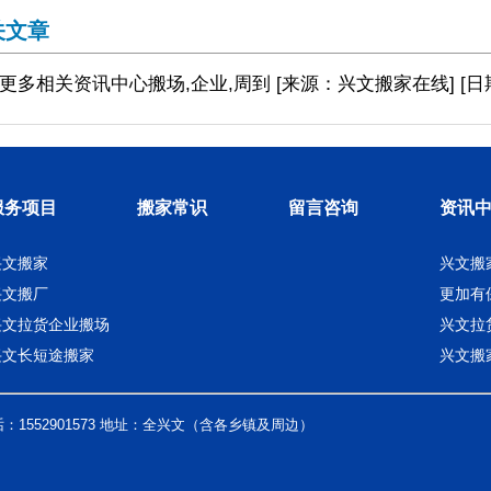
关文章
更多相关
资讯中心
搬场,企业,周到
[来源：兴文搬家在线
]
[日
服务项目
搬家常识
留言咨询
资讯
兴文搬家
兴文搬
兴文搬厂
更加有
兴文拉货企业搬场
兴文拉
兴文长短途搬家
兴文搬
：1552901573 地址：全兴文（含各乡镇及周边）