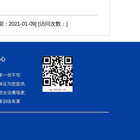
期：2021-01-09
]
[访问次数：
]
中心
家一丝不苟
保证为您提供兴文搬厂
货企业搬场更加诚意周到
家训练有素