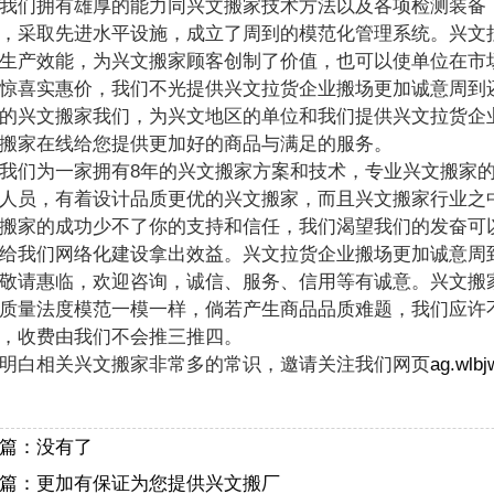
们拥有雄厚的能力同兴文搬家技术方法以及各项检测装备，
，采取先进水平设施，成立了周到的模范化管理系统。兴文
生产效能，为兴文搬家顾客创制了价值，也可以使单位在市
惊喜实惠价，我们不光提供兴文拉货企业搬场更加诚意周到
的兴文搬家我们，为兴文地区的单位和我们提供兴文拉货企
搬家在线给您提供更加好的商品与满足的服务。
为一家拥有8年的兴文搬家方案和技术，专业兴文搬家的
人员，有着设计品质更优的兴文搬家，而且兴文搬家行业之
搬家的成功少不了你的支持和信任，我们渴望我们的发奋可
给我们网络化建设拿出效益。兴文拉货企业搬场更加诚意周
敬请惠临，欢迎咨询，诚信、服务、信用等有诚意。兴文搬
质量法度模范一模一样，倘若产生商品品质难题，我们应许
，收费由我们不会推三推四。
明白相关兴文搬家非常多的常识，邀请关注我们网页
ag.wlbj
篇：没有了
篇：
更加有保证为您提供兴文搬厂