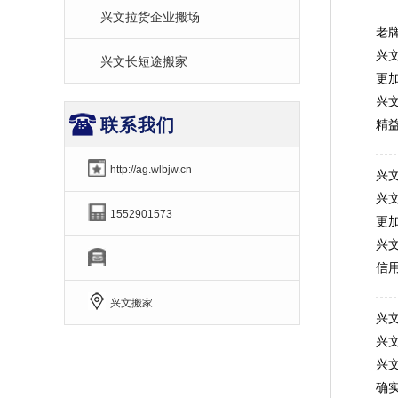
兴文拉货企业搬场
老
兴
兴文长短途搬家
更
兴
联系我们
精
http://ag.wlbjw.cn
兴
兴
1552901573
更
兴
信
兴文搬家
兴
兴
兴
确